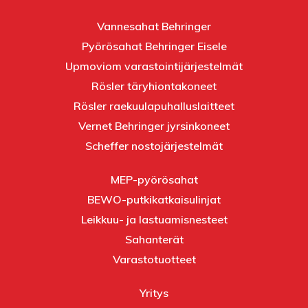
PRODMAC – TEHOKKAAN
TUOTANNON TAKAAJA
Vannesahat Behringer
Pyörösahat Behringer Eisele
Upmoviom varastointijärjestelmät
Rösler täryhiontakoneet
Rösler raekuulapuhalluslaitteet
Vernet Behringer jyrsinkoneet
Scheffer nostojärjestelmät
MEP-pyörösahat
BEWO-putkikatkaisulinjat
Leikkuu- ja lastuamisnesteet
Sahanterät
Varastotuotteet