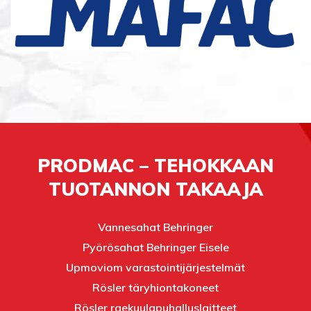
PRODMAC – TEHOKKAAN
TUOTANNON TAKAAJA
Vannesahat Behringer
Pyörösahat Behringer Eisele
Upmoviom varastointijärjestelmät
Rösler täryhiontakoneet
Rösler raekuulapuhalluslaitteet