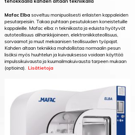
tehokkaalla kahden altaan tekniikalla
Mafac Elba
soveltuu monipuolisesti erilaisten kappaleiden
pesutarpeisiin. Takaa puhtaan pesutuloksen koneistetuille
kappaleille. Mafac elba: n tekniikasta ja eduista hyötyvät
autoteollisuus alihankkijoineen, elektroniikkateollisuus,
sorvaamot ja muut mekaanisen teollisuuden työpajat.
Kahden altaan tekniikka mahdollistaa normaalin pesun
lisäksi myös huuhtelun ja kuivauksessa voidaan käyttää
impulssikuivausta ja kuumailmakuivausta tarpeen mukaan
(optioina).
Lisätietoja