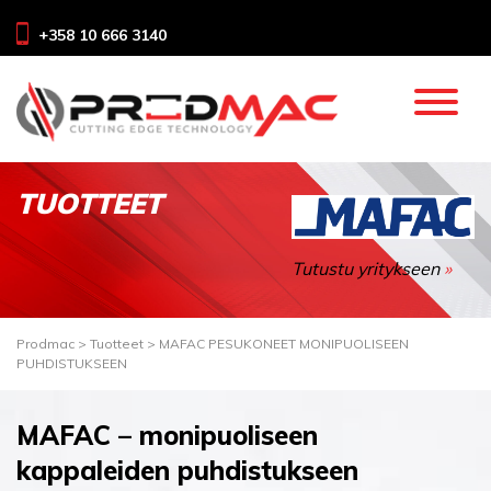
+358 10 666 3140
TUOTTEET
Tutustu yritykseen
»
Prodmac
>
Tuotteet
>
MAFAC PESUKONEET MONIPUOLISEEN
PUHDISTUKSEEN
MAFAC – monipuoliseen
kappaleiden puhdistukseen