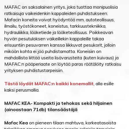
MAFAC on saksalainen yritys, joka tuottaa monipuolisia
ratkaisuja vaikeidenkin kappaleiden puhdistukseen.
Mafacin koneita voivat hyödyntää mm. autoteollisuus,
ilmailu, työstökoneet, koneistus, tarkkuustekniikka,
hydrauliikka, lääketiede ja lääketeollisuus. Poikkeavan
hyvän pesutuloksen vaikeillekin kappaleille takaa
erisuuntiin pesuvarren kanssa liikkuvat pesukorit, jolloin
mikään kohta ei jää puhdistamatta. Koneisiin on
mahdollista liittää useita lisävarusteita (kuten kuivaus) ja
MAFAC:n pääperiaate on löytää paras räätälöity ratkaisu
yrityksen puhdistustarpeisiin.
Tästä löydät MAFAC:n kaikki konemallit
, alla esille
kaksi perusmallia.
MAFAC KEA- Kompakti ja tehokas sekä hiljainen
(ainoastaan 71db) tilansäästäjä
Mafac Kea
on pieneen tilaan mahtuva, korkeatasoista
tekniikkaa omaava pesukone moniin erilaisiin tarpeisiin.