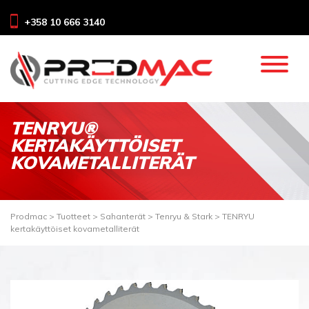
+358 10 666 3140
TENRYU®
KERTAKÄYTTÖISET
KOVAMETALLITERÄT
Prodmac
>
Tuotteet
>
Sahanterät
>
Tenryu & Stark
>
TENRYU
kertakäyttöiset kovametalliterät