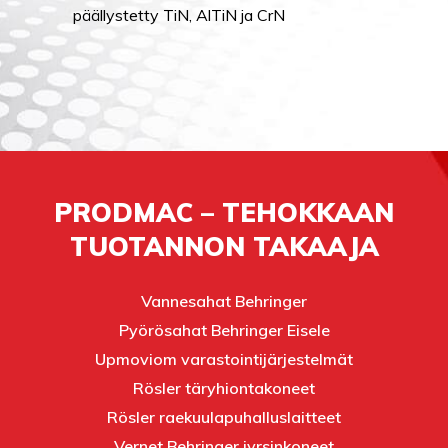
päällystetty TiN, AlTiN ja CrN
PRODMAC – TEHOKKAAN
TUOTANNON TAKAAJA
Vannesahat Behringer
Pyörösahat Behringer Eisele
Upmoviom varastointijärjestelmät
Rösler täryhiontakoneet
Rösler raekuulapuhalluslaitteet
Vernet Behringer jyrsinkoneet