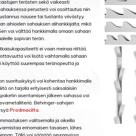
kaistujen terästen sekä vaikeasti
sahauksessa perusterä voi osoittautua niin
kustannus nousee tai tuotanto viivästyy.
maan aihioiden sahauksen alihankkijalta, mikä
 Sen voi välttää hankkimalla omaan sahaan
aaleille sopivan terän.
atkaisukapasiteetti ei vaan meinaa riittää.
ottavuutta voi lisätä vaihtamalla sahaan
voi käyttää suurempaa teränopeutta ja
 suorituskykyä voi kohentaa hankkimalla
tä on tarjolla erityisesti saksalaisiin
yspaketin asentamisen jälkeen sahassa voi
vametalliteriä. Behringer-sahojen
kysyä
Prodmacilta
.
mmastuksen valitsemalla ja oikeilla
 varmistaa erinomaisen tasaisen, lähes
innan. Tällä voi säästää seuraavissa