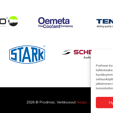
Parhaan ko
tallentaaks
hyväksymine
selauskäytt
jättäminen t
toimintoihin
2026 © Prodmac. Verkkosivut
Haaja
H