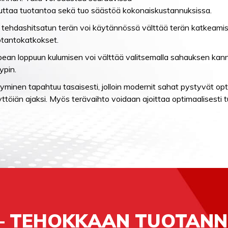
uttaa tuotantoa sekä tuo säästöä kokonaiskustannuksissa.
, tehdashitsatun terän voi käytännössä välttää terän katkeami
otantokatkokset.
an loppuun kulumisen voi välttää valitsemalla sahauksen kann
ypin.
syminen tapahtuu tasaisesti, jolloin modernit sahat pystyvät o
ttöiän ajaksi. Myös terävaihto voidaan ajoittaa optimaalisesti t
– TEHOKKAAN TUOTANN