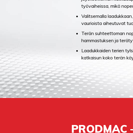
työvaiheissa, mikä nope
Valitsemalla laadukkaan
vaurioista aiheutuvat tu
Terän suhteettoman nope
hammastuksen ja teräty
Laadukkaiden terien tyl
katkaisun koko terän käy
PRODMAC 