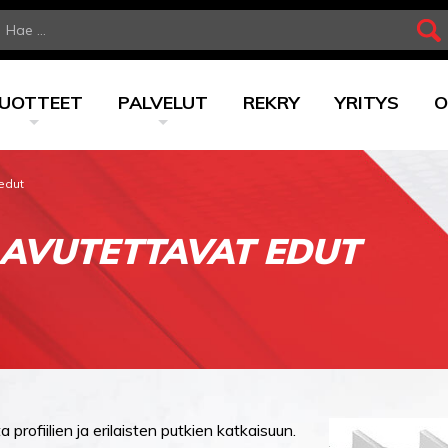
UOTTEET
PALVELUT
REKRY
YRITYS
O
edut
AVUTETTAVAT EDUT
 profiilien ja erilaisten putkien katkaisuun.