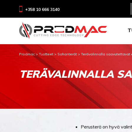
+358 10 666 3140
T
Prodmac
>
Tuotteet
>
Sahanterät
>
Terävalinnalla saavutettavat 
TERÄVALINNALLA SA
Perusterä on hyvä valinta