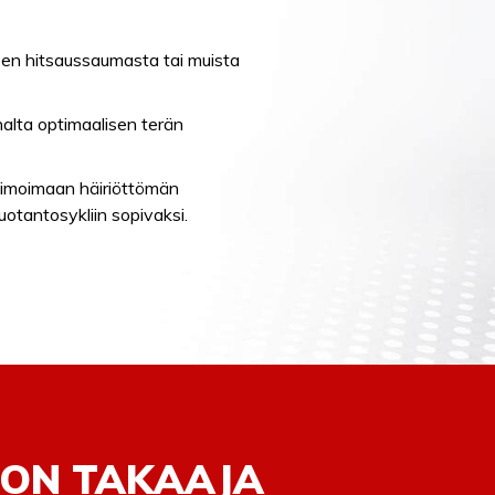
sen hitsaussaumasta tai muista
alta optimaalisen terän
ptimoimaan häiriöttömän
uotantosykliin sopivaksi.
ON TAKAAJA