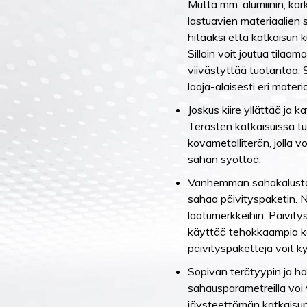
Mutta mm. alumiinin, kar
lastuavien materiaalien 
hitaaksi että katkaisun 
Silloin voit joutua tilaa
viivästyttää tuotantoa.
laaja-alaisesti eri materi
Joskus kiire yllättää ja k
Terästen katkaisuissa tu
kovametalliterän, jolla 
sahan syöttöä.
Vanhemman sahakaluston
sahaa päivityspaketin. Nii
laatumerkkeihin. Päivit
käyttää tehokkaampia ko
päivityspaketteja voit 
Sopivan terätyypin ja ha
sahausparametreilla voi
jäysteettömän katkaisup