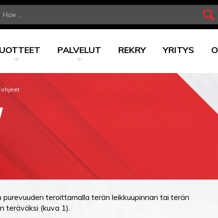
UOTTEET
PALVELUT
REKRY
YRITYS
O
-ohjeet
N
 purevuuden teroittamalla terän leikkuupinnan tai terän
 teräväksi (kuva 1).