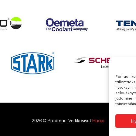
Parhaan ko
tallentaaks
hyväksymine
selauskäytt
jättäminen t
toimintoihin
2026 © Prodmac. Verkkosivut
Haaja
H