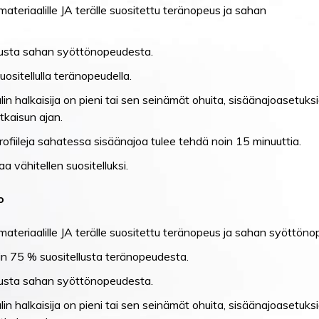
ateriaalille JA terälle suositettu teränopeus ja sahan
usta sahan syöttönopeudesta.
ositellulla teränopeudella.
in halkaisija on pieni tai sen seinämät ohuita, sisäänajoasetuks
tkaisun ajan.
 profiileja sahatessa sisäänajoa tulee tehdä noin 15 minuuttia.
 vähitellen suositelluksi.
o
materiaalille JA terälle suositettu teränopeus ja sahan syöttöno
in 75 % suositellusta teränopeudesta.
usta sahan syöttönopeudesta.
in halkaisija on pieni tai sen seinämät ohuita, sisäänajoasetuks