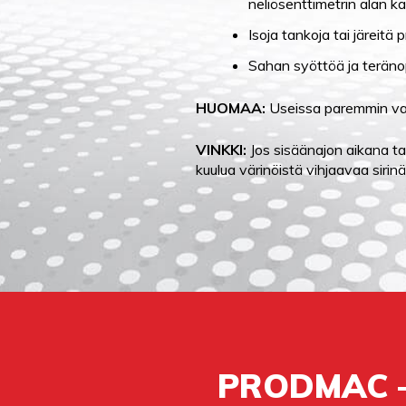
neliösenttimetrin alan ka
Isoja tankoja tai järeitä
Sahan syöttöä ja teränop
HUOMAA:
Useissa paremmin varu
VINKKI:
Jos sisäänajon aikana ta
kuulua värinöistä vihjaavaa sirin
PRODMAC 