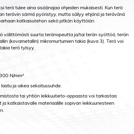
 terä tulee aina sisäänajaa ohjeiden mukaisesti. Kun terä
nan terävin särmä pyöristyy, mutta säilyy ehjänä ja terävänä
 parhaan katkaisutehon sekä pitkän käyttöiän.
ää välittömästi suurta teränopeutta ja/tai terän syöttöä, terän
llin (kovametallin) mikromurtumien takia (kuva 3). Terä voi
akia terä tylsyy.
n 300 N/mm².
laatu ja oikea sekoitussuhde.
istosta tai yhtiön leikkuutieto-oppaasta voi tarkastaa
t ja katkaistavalle materiaalille sopivan leikkuunesteen
n.