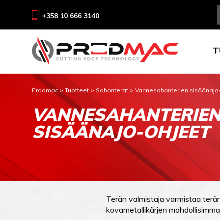
+358 10 666 3140
T
Prodmac
>
Tuotteet
>
Sahanterät
>
Vannesahanterien sisäänajo
VANNESAHANTERIE
SISÄÄNAJO-OHJEET
Terän valmistaja varmistaa terän
kovametallikärjen mahdollisimman