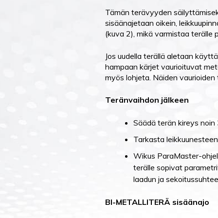
Tämän terävyyden säilyttämiseksi
sisäänajetaan oikein, leikkuupin
(kuva 2), mikä varmistaa terälle
Jos uudella terällä aletaan käytt
hampaan kärjet vaurioituvat meta
myös lohjeta. Näiden vaurioiden t
Teränvaihdon jälkeen
Säädä terän kireys noi
Tarkasta leikkuunesteen 
Wikus ParaMaster-ohjelm
terälle sopivat parametri
laadun ja sekoitussuhtee
BI-METALLITERÄ sisäänajo