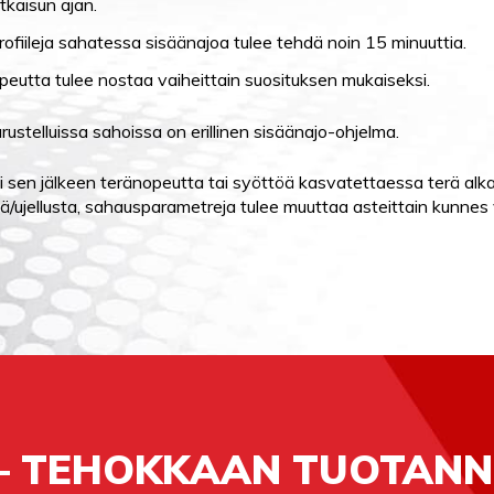
tkaisun ajan.
 profiileja sahatessa sisäänajoa tulee tehdä noin 15 minuuttia.
eutta tulee nostaa vaiheittain suosituksen mukaiseksi.
stelluissa sahoissa on erillinen sisäänajo-ohjelma.
i sen jälkeen teränopeutta tai syöttöä kasvatettaessa terä alka
ää/ujellusta, sahausparametreja tulee muuttaa asteittain kunnes
– TEHOKKAAN TUOTANN